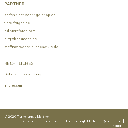
PARTNER
seifenkunst-soehnge-shop.de
tiere-fragen.de
nkl-vierpfoten.com
birgittbeckmann.de
steffischroeder-hundeschule.de
RECHTLICHES
Datenschutzerklärung
Impressum
© 2020 Tierheilpraxis Meißner
Kurzportrait
Leistungen
Therapiemöglichkeiten
Qualifikation
Kontakt