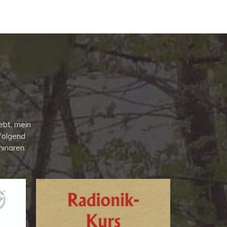
rebt, mein
folgend
inaren.