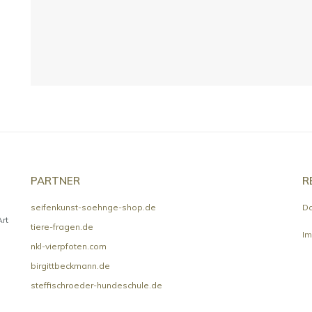
PARTNER
R
seifenkunst-soehnge-shop.de
Da
rt
tiere-fragen.de
I
nkl-vierpfoten.com
birgittbeckmann.de
steffischroeder-hundeschule.de