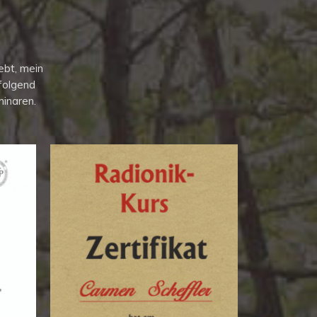
rebt, mein
folgend
inaren.