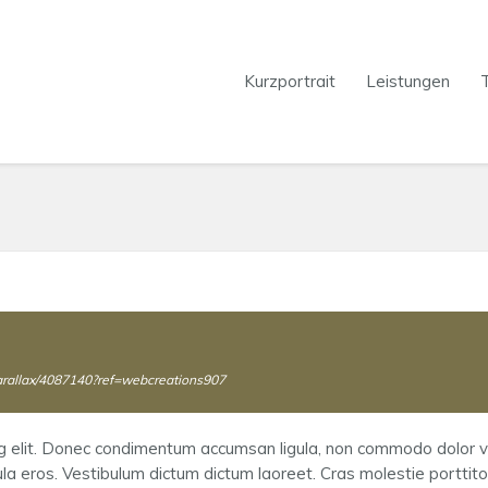
Kurzportrait
Leistungen
arallax/4087140?ref=webcreations907
ng elit. Donec condimentum accumsan ligula, non commodo dolor v
ula eros. Vestibulum dictum dictum laoreet. Cras molestie porttitor