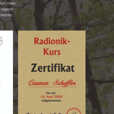
rebt, mein
folgend
inaren.