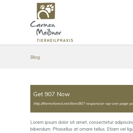
Blog
Get 907 Now
http://themeforest.net/item/907-responsive-wp-one-page-p
Lorem ipsum dolor sit amet, consectetur adipisci
bibendum. Phasellus at ornare tellus. Etiam vel lig